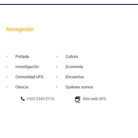
Navegación
Portada
Cultura
Investigación
Economía
Comunidad UFG
Encuestas
Ciencia
Quiénes somos
+503 2249-2716
Sitio web UFG
vortice@ufg.edu.sv
Punto 105
Realidad y Reflexión