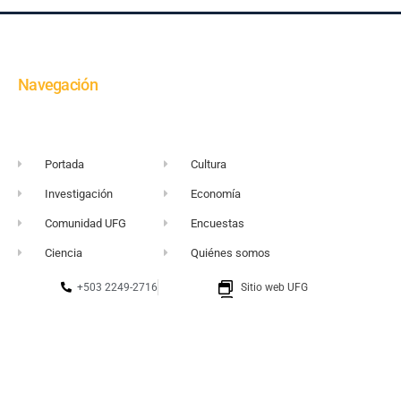
Navegación
Portada
Cultura
Investigación
Economía
Comunidad UFG
Encuestas
Ciencia
Quiénes somos
+503 2249-2716
Sitio web UFG
vortice@ufg.edu.sv
Punto 105
Realidad y Reflexión