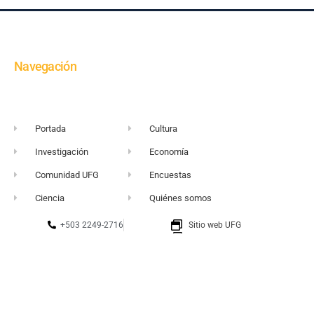
Navegación
Portada
Cultura
Investigación
Economía
Comunidad UFG
Encuestas
Ciencia
Quiénes somos
+503 2249-2716
Sitio web UFG
vortice@ufg.edu.sv
Punto 105
Realidad y Reflexión