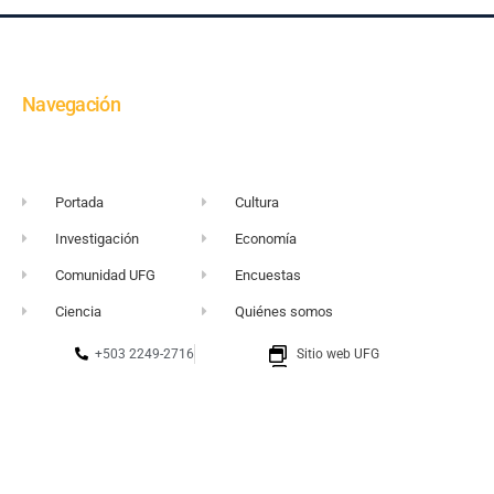
Navegación
Portada
Cultura
Investigación
Economía
Comunidad UFG
Encuestas
Ciencia
Quiénes somos
+503 2249-2716
Sitio web UFG
vortice@ufg.edu.sv
Punto 105
Realidad y Reflexión