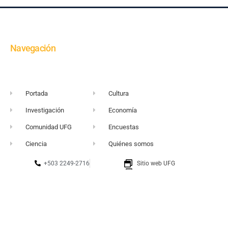
Navegación
Portada
Cultura
Investigación
Economía
Comunidad UFG
Encuestas
Ciencia
Quiénes somos
+503 2249-2716
Sitio web UFG
vortice@ufg.edu.sv
Punto 105
Realidad y Reflexión