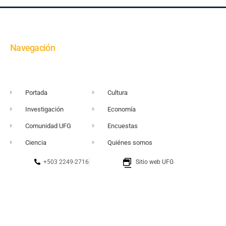
Navegación
Portada
Cultura
Investigación
Economía
Comunidad UFG
Encuestas
Ciencia
Quiénes somos
+503 2249-2716
Sitio web UFG
vortice@ufg.edu.sv
Punto 105
Realidad y Reflexión