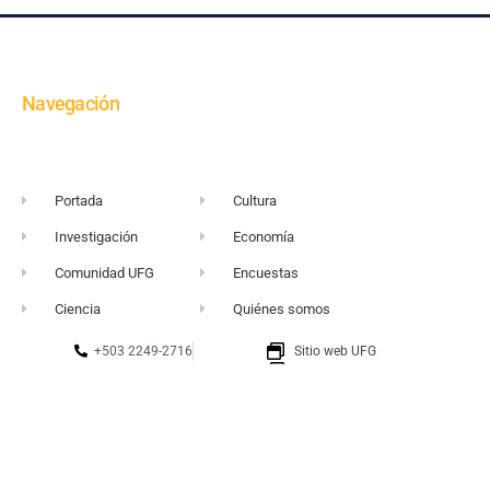
Navegación
Portada
Cultura
Investigación
Economía
Comunidad UFG
Encuestas
Ciencia
Quiénes somos
+503 2249-2716
Sitio web UFG
vortice@ufg.edu.sv
Punto 105
Realidad y Reflexión