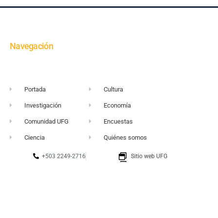
Navegación
Portada
Cultura
Investigación
Economía
Comunidad UFG
Encuestas
Ciencia
Quiénes somos
+503 2249-2716
Sitio web UFG
vortice@ufg.edu.sv
Punto 105
Realidad y Reflexión