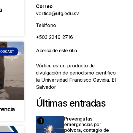
Correo
a
vortice@ufg.edu.sv
Teléfono
+503 2249-2716
Acerca de este sitio
PODCAST
Vórtice es un producto de
divulgación de periodismo científico
la Universidad Francisco Gavidia. El
Salvador
Últimas entradas
rencia
Prevenga las
emergencias por
pólvora, contagio de