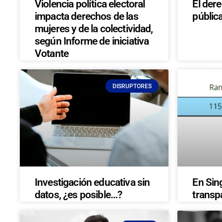
Violencia política electoral
El der
impacta derechos de las
públic
mujeres y de la colectividad,
según Informe de iniciativa
Votante
DISRUPTORES
Investigación educativa sin
En Sin
datos, ¿es posible…?
transp