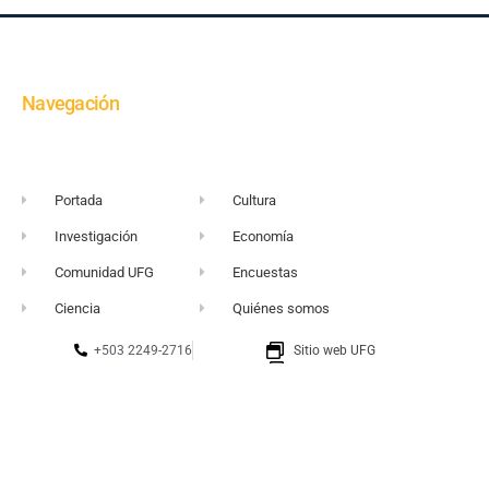
Navegación
Portada
Cultura
Investigación
Economía
Comunidad UFG
Encuestas
Ciencia
Quiénes somos
+503 2249-2716
Sitio web UFG
vortice@ufg.edu.sv
Punto 105
Realidad y Reflexión