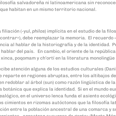
ilosofía salvadoreña ni latinoamericana sin reconoce
es que habitan en un mismo territorio nacional.
filiación (-yul,
philos
) implícita en el estudio de la fil
contrar»), debe reemplazar la memoria. El recuerdo —
ia al hablar de la historiografía y de la identidad. P
 hablar del país. En cambio, el oriente de la repúblic
l xinca, poqomam y ch’ortí en la literatura monolingüe n
ibe atención alguna de los estudios culturales (Danil
e reparte en regiones abruptas, entre los altibajos 
 en redoblar al árbol (sun) como razón lingüística de 
botánica que explica la identidad. Si en el mundo eur
ealógico, en el universo lenca funda el asiento ecol
los cimientos en rizomas autóctonos que la filosofía 
ción entre la población ancestral de una comarca y s
s «corrientes…arrastran susurros de gente» (Marta Mé