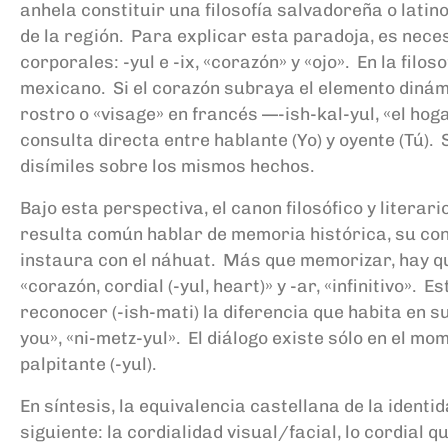
anhela constituir una filosofía salvadoreña o latino
de la región. Para explicar esta paradoja, es nec
corporales: -yul e -ix, «corazón» y «ojo». En la filos
mexicano. Si el corazón subraya el elemento dinámic
rostro o «visage» en francés —-ish-kal-yul, «el ho
consulta directa entre hablante (Yo) y oyente (Tú).
disímiles sobre los mismos hechos.
Bajo esta perspectiva, el canon filosófico y litera
resulta común hablar de memoria histórica, su con
instaura con el náhuat. Más que memorizar, hay que
«corazón, cordial (-yul, heart)» y -ar, «infinitivo». Es
reconocer (-ish-mati) la diferencia que habita en s
you», «ni-metz-yul». El diálogo existe sólo en el mom
palpitante (-yul).
En síntesis, la equivalencia castellana de la ident
siguiente: la cordialidad visual/facial, lo cordial 