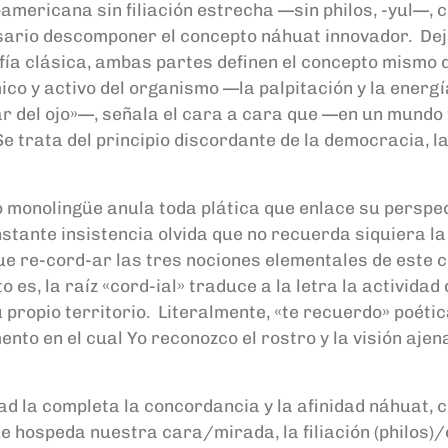
americana sin filiación estrecha —sin philos, -yul—, c
esario descomponer el concepto náhuat innovador. Deja
ofía clásica, ambas partes definen el concepto mismo de 
o y activo del organismo —la palpitación y la energía 
gar del ojo»—, señala el cara a cara que —en un mundo 
 Se trata del principio discordante de la democracia, l
rio monolingüe anula toda plática que enlace su perspe
stante insistencia olvida que no recuerda siquiera l
 re-cord-ar las tres nociones elementales de este con
to es, la raíz «cord-ial» traduce a la letra la actividad d
u propio territorio. Literalmente, «te recuerdo» poéti
ento en el cual Yo reconozco el rostro y la visión ajen
idad la completa la concordancia y la afinidad náhuat,
que hospeda nuestra cara/mirada, la filiación (philos)/