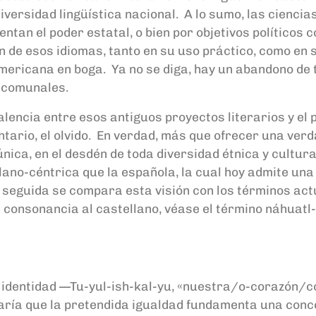
iversidad lingüística nacional. A lo sumo, las cienci
entan el poder estatal, o bien por objetivos políticos
de esos idiomas, tanto en su uso práctico, como en su
americana en boga. Ya no se diga, hay un abandono de 
na comunales.
alencia entre esos antiguos proyectos literarios y el
ario, el olvido. En verdad, más que ofrecer una verd
s) única, en el desdén de toda diversidad étnica y cult
no-céntrica que la española, la cual hoy admite una 
n seguida se compara esta visión con los términos act
en consonancia al castellano, véase el término náhuatl
a identidad —Tu-yul-ish-kal-yu, «nuestra/o-corazón/
aría que la pretendida igualdad fundamenta una concor