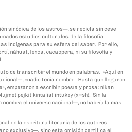
ión sinódica de los astros—, se recicla sin cese
llamados estudios culturales, de la filosofía
uas indígenas para su esfera del saber. Por ello,
í, náhuat, lenca, cacaopera, ni su filosofía y
l.
oluto de transcribir el mundo en palabras. «Aquí en
 nacional—, «nadie tenía nombre. Hasta que llegaron
», empezaron a escribir poesía y prosa: nikan
jmet pejkit kintaliat intukey (x=sh). Sin la
en nombra el universo nacional—, no habría la más
nal en la escritura literaria de los autores
ano exclusivo—, sino esta omisión certifica el