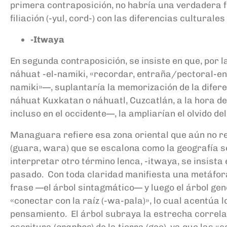
primera contraposición, no habría una verdadera f
filiación (-yul, cord-) con las diferencias cultural
-Itwaya
En segunda contraposición, se insiste en que, por la 
náhuat -el-namiki, «recordar, entraña/pectoral-en
namiki»—, suplantaría la memorización de la diferenc
náhuat Kuxkatan o náhuatl, Cuzcatlán, a la hora de
incluso en el occidente—, la ampliarían el olvido de
Managuara refiere esa zona oriental que aún no rec
(guara, wara) que se escalona como la geografía s
interpretar otro término lenca, -itwaya, se insista
pasado. Con toda claridad manifiesta una metáfora 
frase —el árbol sintagmático— y luego el árbol gen
«conectar con la raíz (-wa-pala)», lo cual acentúa 
pensamiento. El árbol subraya la estrecha correla
escritura (
graphos
) de la tierra (geo), ya que la