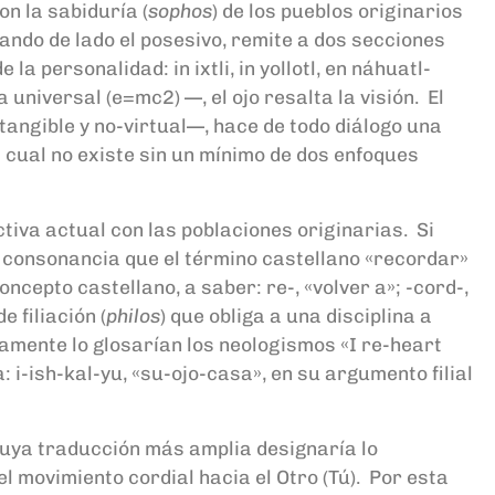
on la sabiduría (
sophos
) de los pueblos originarios
ndo de lado el posesivo, remite a dos secciones
la personalidad: in ixtli, in yollotl, en náhuatl-
universal (e=mc2) —, el ojo resalta la visión. El
tangible y no-virtual—, hace de todo diálogo una
a cual no existe sin un mínimo de dos enfoques
ctiva actual con las poblaciones originarias. Si
a consonancia que el término castellano «recordar»
cepto castellano, a saber: re-, «volver a»; -cord-,
e filiación (
philos
) que obliga a una disciplina a
camente lo glosarían los neologismos «I re-heart
a: i-ish-kal-yu, «su-ojo-casa», en su argumento filial
 cuya traducción más amplia designaría lo
el movimiento cordial hacia el Otro (Tú). Por esta