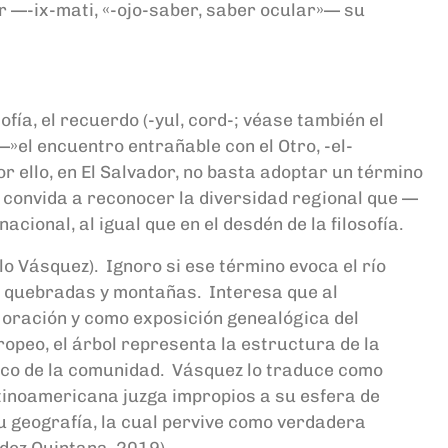
r —-ix-mati, «-ojo-saber, saber ocular»— su
osofía, el recuerdo (-yul, cord-; véase también el
»el encuentro entrañable con el Otro, -el-
or ello, en El Salvador, no basta adoptar un término
a convida a reconocer la diversidad regional que —
acional, al igual que en el desdén de la filosofía.
o Vásquez). Ignoro si ese término evoca el río
de quebradas y montañas. Interesa que al
la oración y como exposición genealógica del
opeo, el árbol representa la estructura de la
ógico de la comunidad. Vásquez lo traduce como
latinoamericana juzga impropios a su esfera de
u geografía, la cual pervive como verdadera
ndez Quintana, 2019).