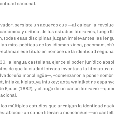
 entidad nacional.
alvador, persiste un acuerdo que —al calcar la revoluc
 académica y crítica, de los estudios literarios, luego 
n, todas esas disciplinas juzgan irrelevantes las leng
as mito-poéticas de los idiomas xinca, poqomam, ch’ort
reclaman ese título en nombre de la identidad regiona
930, la lengua castellana ejerce el poder jurídico abs
ntes de que la ciudad letrada inventara la literatura
salvadoreña monolingüe—, «comenzaron a poner nombre
 intiaka kipiatuya intukey; axta walajket ne espanyolu
e Ejidos (1882), y el auge de un canon literario —qui
 nacional.
os múltiples estudios que arraigan la identidad nacio
 establecer un canon literario monolingüe —en castell