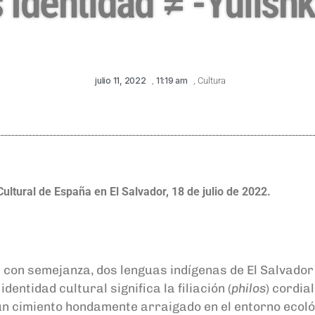
 Identidad ≠ -Yulishk
julio 11, 2022
,
11:19 am
,
Cultura
ultural de España en El Salvador,
18 de julio de 2022.
ad con semejanza, dos lenguas indígenas de El Salvad
entidad cultural significa la filiación (
philos
) cordia
o un cimiento hondamente arraigado en el entorno ecol