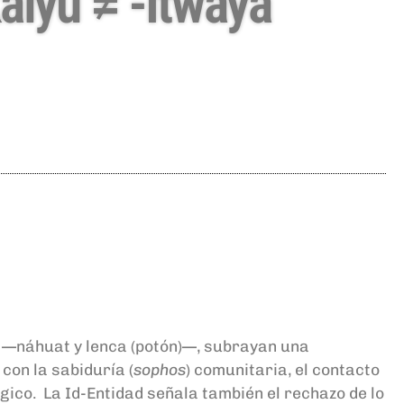
alyu ≠ -Itwaya
or —náhuat y lenca (potón)—, subrayan una
l con la sabiduría (
sophos
) comunitaria, el contacto
ógico. La Id-Entidad señala también el rechazo de lo