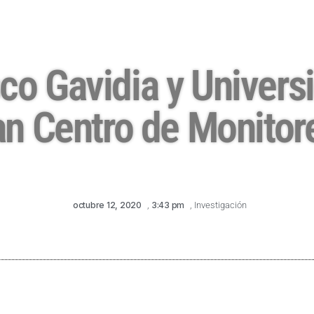
co Gavidia y Univers
n Centro de Monitor
octubre 12, 2020
,
3:43 pm
,
Investigación