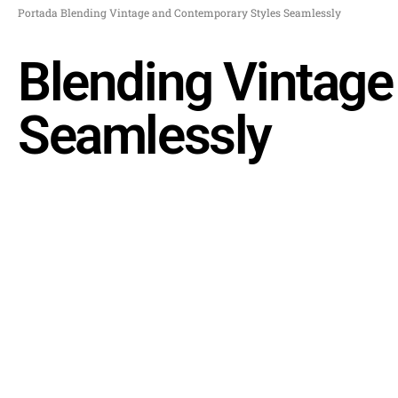
Portada
Blending Vintage and Contemporary Styles Seamlessly
Blending Vintage
Seamlessly