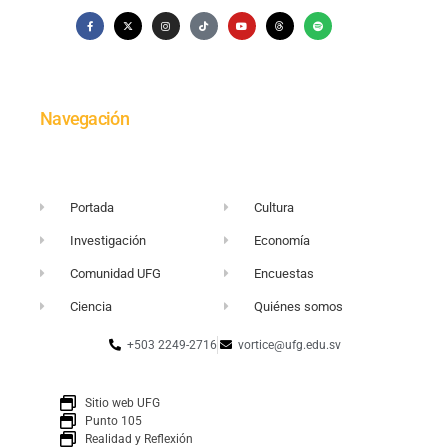
Anna Welch
3 mayo, 2024 at 10:07 am
I love how your posts are always so well-
Navegación
structured and easy to follow. Keep it up!
Anna Welch
3 mayo, 2024 at 10:08 am
Portada
Cultura
Investigación
Economía
Comunidad UFG
Encuestas
Ciencia
Quiénes somos
+503 2249-2716
vortice@ufg.edu.sv
Sitio web UFG
Punto 105
Realidad y Reflexión