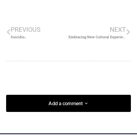
PREVIOUS
NEXT
Suicidio…
Embracing New Cultural Experiences as a Path to Growth
Add a comment
Add a comment
This post is a game-changer. I\’ve learned so much
from it – thank you!