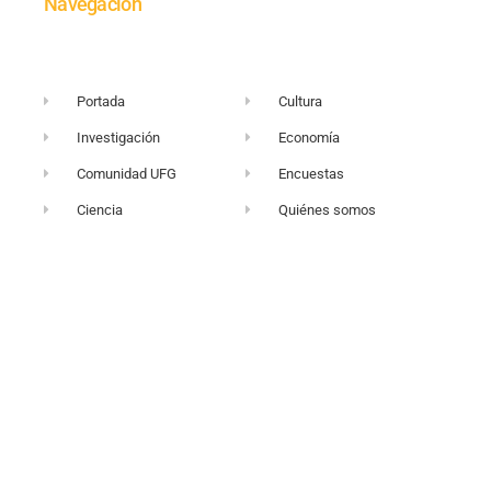
Navegación
Portada
Cultura
Investigación
Economía
Comunidad UFG
Encuestas
Ciencia
Quiénes somos
+503 2249-2716
vortice@ufg.edu.sv
Sitio web UFG
Punto 105
Realidad y Reflexión
Boletín