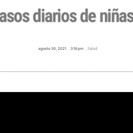
asos diarios de niñ
agosto 30, 2021
,
3:19 pm
,
Salud