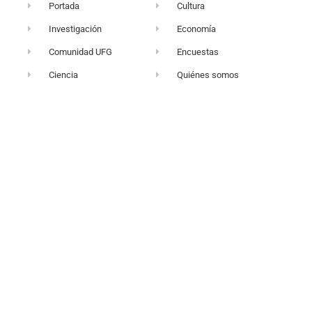
Portada
Cultura
Investigación
Economía
Comunidad UFG
Encuestas
Ciencia
Quiénes somos
+503 2249-2716
vortice@ufg.edu.sv
Sitio web UFG
Punto 105
Realidad y Reflexión
Boletín