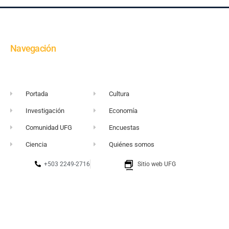
Navegación
Portada
Cultura
Investigación
Economía
Comunidad UFG
Encuestas
Ciencia
Quiénes somos
+503 2249-2716
Sitio web UFG
vortice@ufg.edu.sv
Punto 105
Realidad y Reflexión