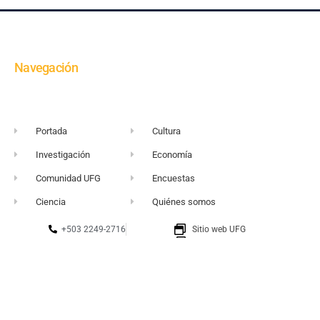
Navegación
Portada
Cultura
Investigación
Economía
Comunidad UFG
Encuestas
Ciencia
Quiénes somos
+503 2249-2716
Sitio web UFG
vortice@ufg.edu.sv
Punto 105
Realidad y Reflexión