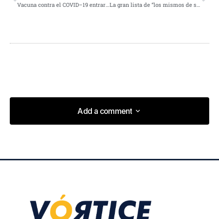
Vacuna contra el COVID–19 entrará al esquema nacional de vacunación
La gran lista de “los mismos de siempre”
Add a comment
Add a comment
Your insights in this post are spot on. I can\’t wait to
see what you write next!
Anna Welch
3 mayo, 2024 at 10:56 am
I\’m impressed by your writing style and the depth