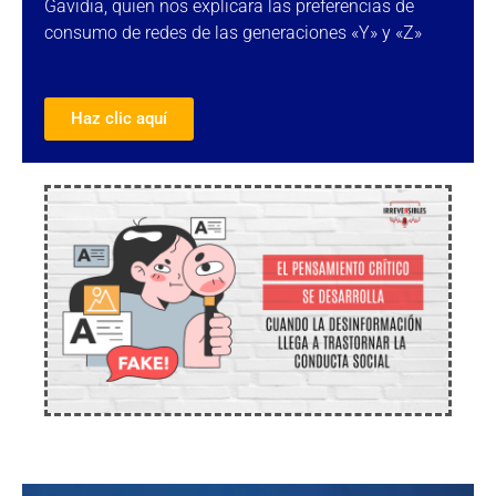
Gavidia, quien nos explicara las preferencias de
consumo de redes de las generaciones «Y» y «Z»
Haz clic aquí