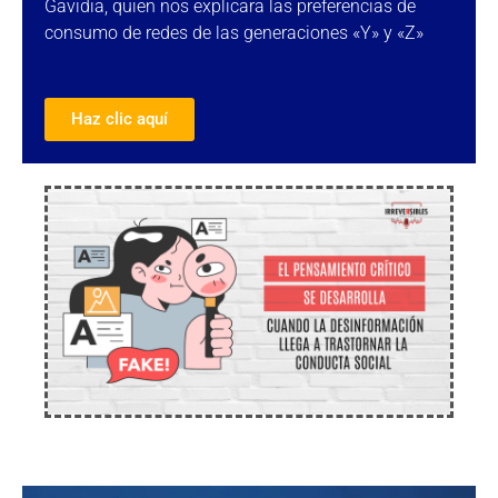
Gavidia, quien nos explicara las preferencias de
consumo de redes de las generaciones «Y» y «Z»
Haz clic aquí